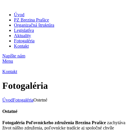
Úvod
PZ Brezina Prašice
Organizačná štruktúra
Legislatíva
Aktuality
Fotogaléria
Kontakt
Napíšte nám
Menu
Kontakt
Fotogaléria
Úvod
Fotogaléria
Ostetné
Ostatné
Fotogaléria Poľovníckeho združenia Brezina Prašice
zachytáva
život nášho združenia, poľovnícke tradície aj spoločné chvíle