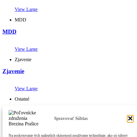
View Large
MDD
MDD
View Large
Zjavenie
Zjavenie
View Large
Ostatné
Ostetné
Spravovať Súhlas
Poľovnícke združenie Brezina Prašice pôsobí v poľovnom revíri
Brezina a zameriava sa na ochranu prírody,
Na poskytovanie tých najlepších skúseností používame technológie, ako sú súbory