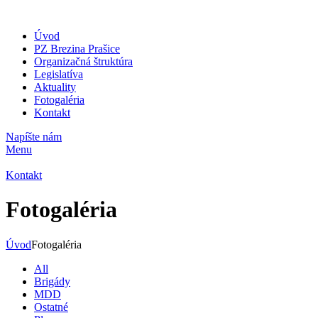
Úvod
PZ Brezina Prašice
Organizačná štruktúra
Legislatíva
Aktuality
Fotogaléria
Kontakt
Napíšte nám
Menu
Kontakt
Fotogaléria
Úvod
Fotogaléria
All
Brigády
MDD
Ostatné